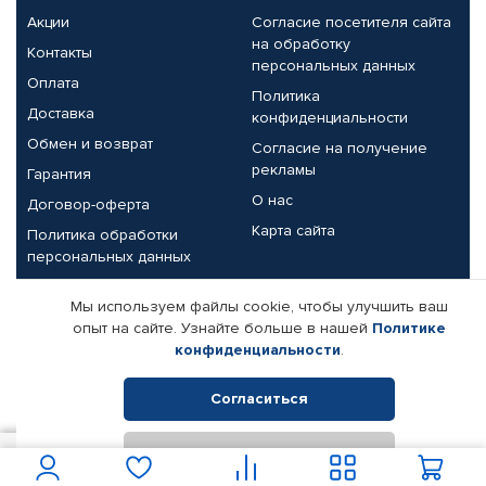
Акции
Согласие посетителя сайта
на обработку
Контакты
персональных данных
Оплата
Политика
Доставка
конфиденциальности
Обмен и возврат
Согласие на получение
рекламы
Гарантия
О нас
Договор-оферта
Карта сайта
Политика обработки
персональных данных
Партнерам
Мы используем файлы cookie, чтобы улучшить ваш
опыт на сайте. Узнайте больше в нашей
Политике
Корпоративным клиентам
Реквизиты компании
конфиденциальности
.
Поставщикам
Согласиться
Отклонить
© КАМАЗ ЦЕНТР ДОНЕЦК, 2015-2026. Все права защищены.
300
В корзину
Интернет-магазин автомобильных товаров Автопрофи.