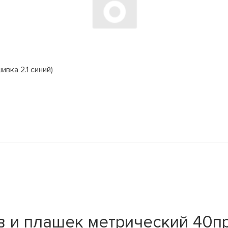
вка 2.1 синий)
 и плашек метрический 40пр