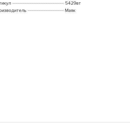
тикул
5429вт
оизводитель
Маяк