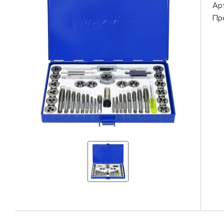
Ар
Пр