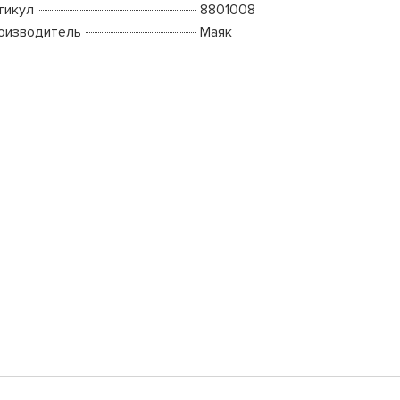
тикул
8801008
оизводитель
Маяк