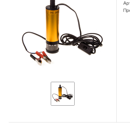
Ар
Пр