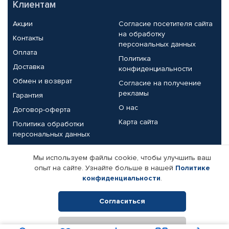
Клиентам
Акции
Согласие посетителя сайта
на обработку
Контакты
персональных данных
Оплата
Политика
Доставка
конфиденциальности
Обмен и возврат
Согласие на получение
рекламы
Гарантия
О нас
Договор-оферта
Карта сайта
Политика обработки
персональных данных
Партнерам
Мы используем файлы cookie, чтобы улучшить ваш
опыт на сайте. Узнайте больше в нашей
Политике
Корпоративным клиентам
Реквизиты компании
конфиденциальности
.
Поставщикам
Согласиться
Отклонить
© КАМАЗ ЦЕНТР ДОНЕЦК, 2015-2026. Все права защищены.