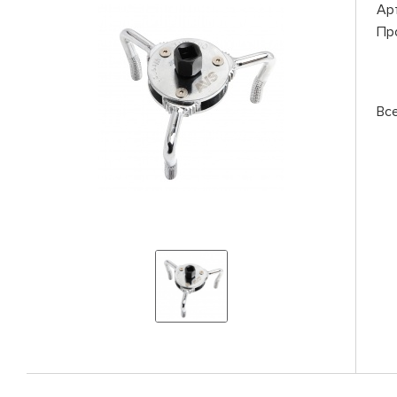
Ар
Пр
Вс