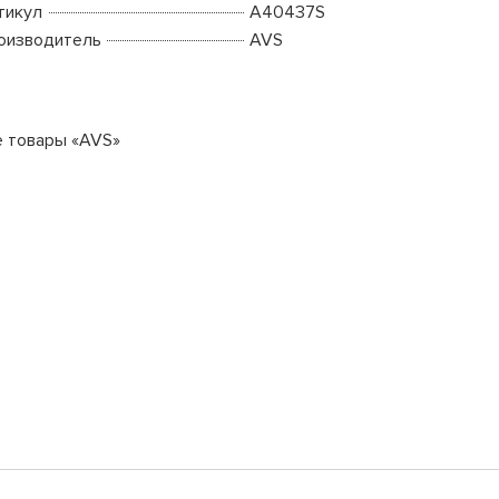
тикул
A40437S
оизводитель
AVS
е товары «AVS»