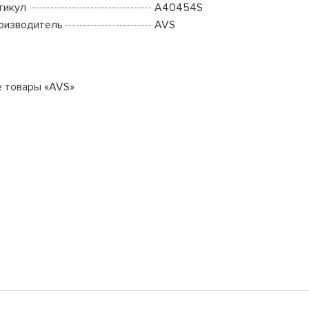
тикул
A40454S
оизводитель
AVS
е товары «AVS»