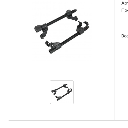
Ар
Пр
Вс