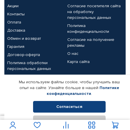
Акции
Согласие посетителя сайта
на обработку
Контакты
персональных данных
Оплата
Политика
Доставка
конфиденциальности
Обмен и возврат
Согласие на получение
рекламы
Гарантия
О нас
Договор-оферта
Карта сайта
Политика обработки
персональных данных
Партнерам
Мы используем файлы cookie, чтобы улучшить ваш
опыт на сайте. Узнайте больше в нашей
Политике
Корпоративным клиентам
Реквизиты компании
конфиденциальности
.
Поставщикам
Согласиться
Отклонить
© КАМАЗ ЦЕНТР ДОНЕЦК, 2015-2026. Все права защищены.
1 300
В корзину
Интернет-магазин автомобильных товаров Автопрофи.