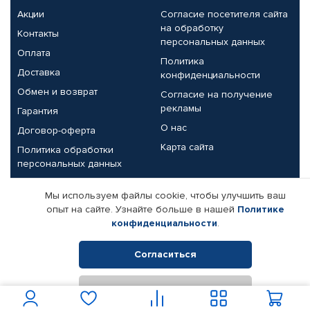
Акции
Согласие посетителя сайта
на обработку
Контакты
персональных данных
Оплата
Политика
Доставка
конфиденциальности
Обмен и возврат
Согласие на получение
рекламы
Гарантия
О нас
Договор-оферта
Карта сайта
Политика обработки
персональных данных
Партнерам
Мы используем файлы cookie, чтобы улучшить ваш
опыт на сайте. Узнайте больше в нашей
Политике
Корпоративным клиентам
Реквизиты компании
конфиденциальности
.
Поставщикам
Согласиться
Отклонить
© КАМАЗ ЦЕНТР ДОНЕЦК, 2015-2026. Все права защищены.
Интернет-магазин автомобильных товаров Автопрофи.