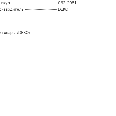
тикул
063-2051
оизводитель
DEKO
е товары «DEKO»