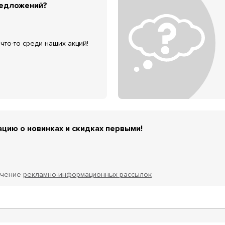
редложений?
что-то среди наших акций!
цию о новинках и скидках первыми!
учение
рекламно-информационных рассылок