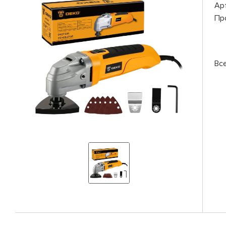
Ар
Пр
Вс