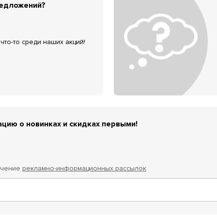
редложений?
что-то среди наших акций!
цию о новинках и скидках первыми!
учение
рекламно-информационных рассылок