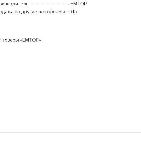
оизводитель
EMTOP
одажа на другие платформы
Да
е товары «EMTOP»