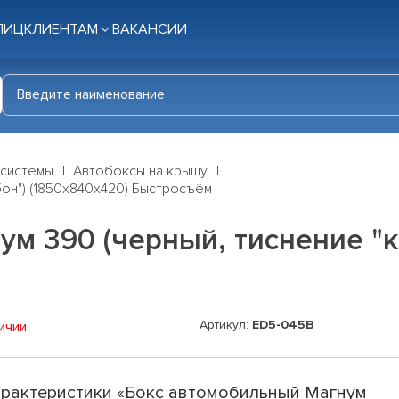
ЛИЦ
КЛИЕНТАМ
ВАКАНСИИ
 системы
Автобоксы на крышу
бон") (1850х840х420) Быстросъём
м 390 (черный, тиснение "к
Артикул:
ED5-045B
ичии
рактеристики «Бокс автомобильный Магнум