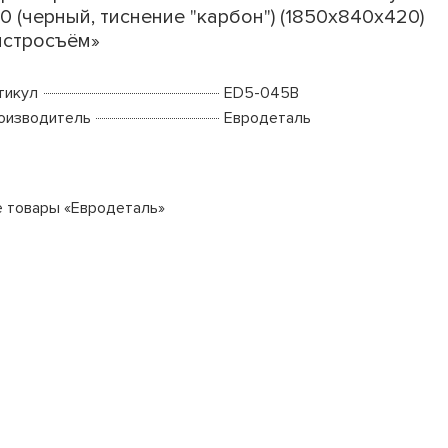
0 (черный, тиснение "карбон") (1850х840х420)
стросъём»
тикул
ED5-045B
оизводитель
Евродеталь
е товары «Евродеталь»