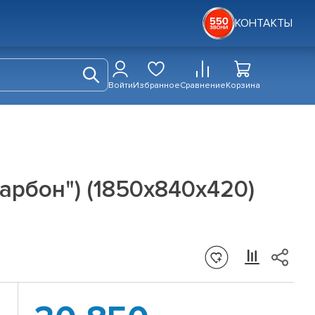
КОНТАКТЫ
Войти
Избранное
Сравнение
Корзина
арбон") (1850х840х420)