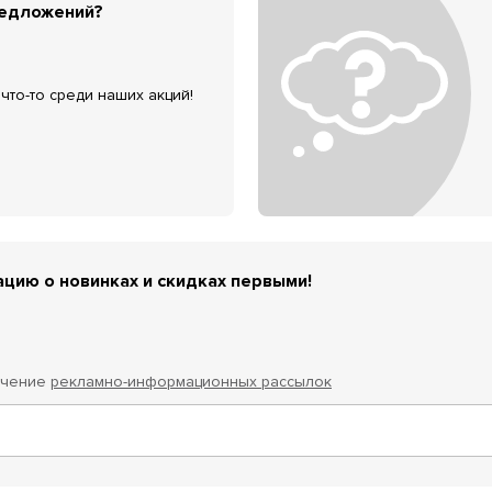
редложений?
что-то среди наших акций!
цию о новинках и скидках первыми!
учение
рекламно-информационных рассылок