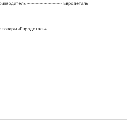
оизводитель
Евродеталь
е товары «Евродеталь»