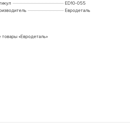
тикул
ED10-055
оизводитель
Евродеталь
е товары «Евродеталь»