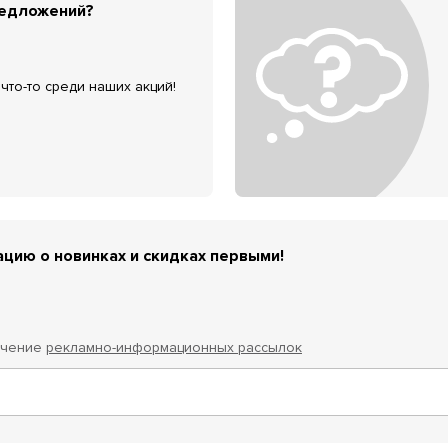
редложений?
что-то среди наших акций!
цию о новинках и скидках первыми!
учение
рекламно-информационных рассылок