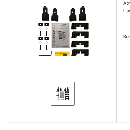
Ар
Пр
Вс