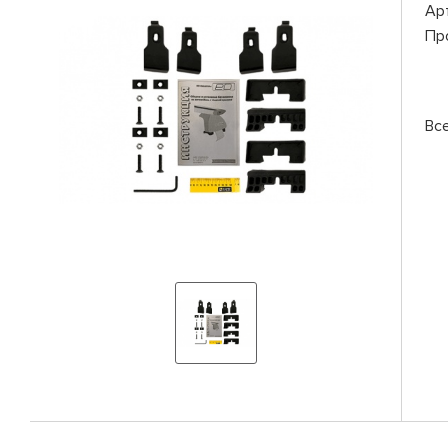
Ар
Пр
Вс