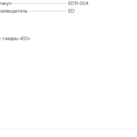
тикул
ED11-004
оизводитель
ED
е товары «ED»