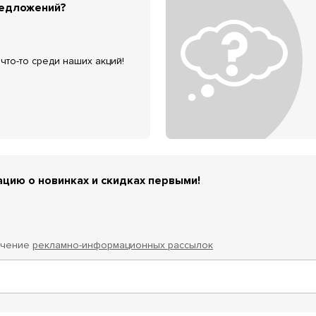
редложений?
что-то среди наших акций!
цию о новинках и скидках первыми!
учение
рекламно-информационных рассылок