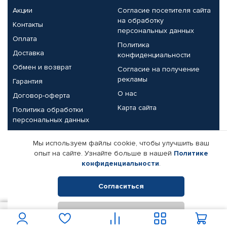
Акции
Согласие посетителя сайта
на обработку
Контакты
персональных данных
Оплата
Политика
Доставка
конфиденциальности
Обмен и возврат
Согласие на получение
рекламы
Гарантия
О нас
Договор-оферта
Карта сайта
Политика обработки
персональных данных
Партнерам
Мы используем файлы cookie, чтобы улучшить ваш
опыт на сайте. Узнайте больше в нашей
Политике
Корпоративным клиентам
Реквизиты компании
конфиденциальности
.
Поставщикам
Согласиться
Отклонить
© КАМАЗ ЦЕНТР ДОНЕЦК, 2015-2026. Все права защищены.
1 500
В корзину
Интернет-магазин автомобильных товаров Автопрофи.