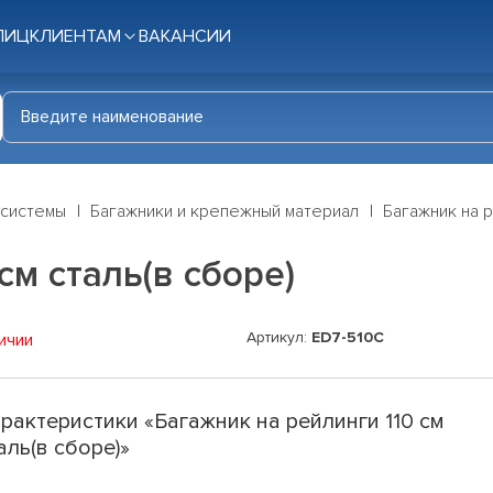
ЛИЦ
КЛИЕНТАМ
ВАКАНСИИ
 системы
Багажники и крепежный материал
Багажник на р
см сталь(в сборе)
Артикул:
ED7-510C
ичии
рактеристики «Багажник на рейлинги 110 см
аль(в сборе)»