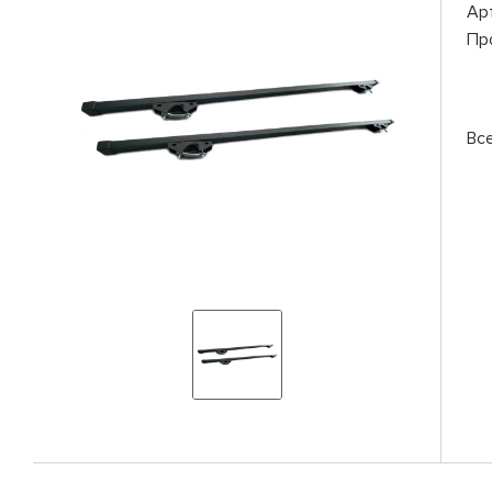
Ар
Пр
Вс