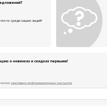
редложений?
что-то среди наших акций!
цию о новинках и скидках первыми!
учение
рекламно-информационных рассылок