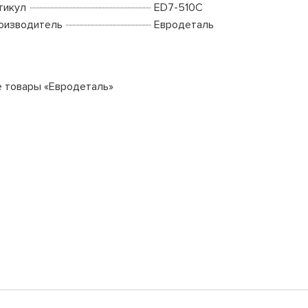
тикул
ED7-510C
оизводитель
Евродеталь
е товары «Евродеталь»