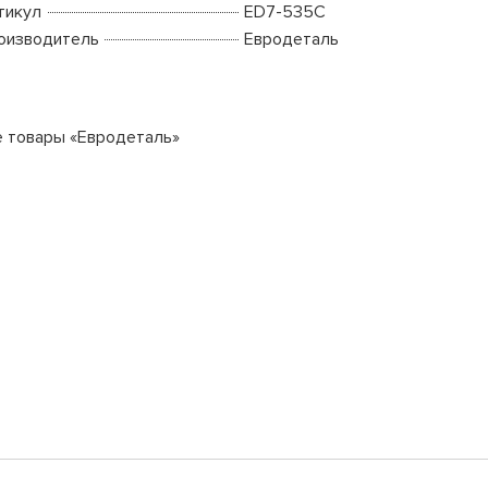
тикул
ED7-535C
оизводитель
Евродеталь
е товары «Евродеталь»