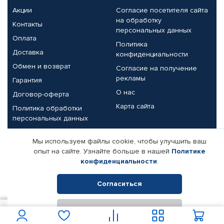
Акции
Согласие посетителя сайта
на обработку
Контакты
персональных данных
Оплата
Политика
Доставка
конфиденциальности
Обмен и возврат
Согласие на получение
рекламы
Гарантия
О нас
Договор-оферта
Карта сайта
Политика обработки
персональных данных
Партнерам
Мы используем файлы cookie, чтобы улучшить ваш
опыт на сайте. Узнайте больше в нашей
Политике
Корпоративным клиентам
Реквизиты компании
конфиденциальности
.
Поставщикам
Согласиться
Отклонить
© КАМАЗ ЦЕНТР ДОНЕЦК, 2015-2026. Все права защищены.
22 450
В корзину
Интернет-магазин автомобильных товаров Автопрофи.