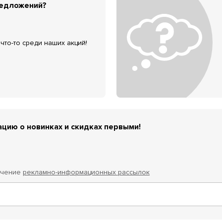
редложений?
что-то среди наших акций!
цию о новинках и скидках первыми!
учение
рекламно-информационных рассылок