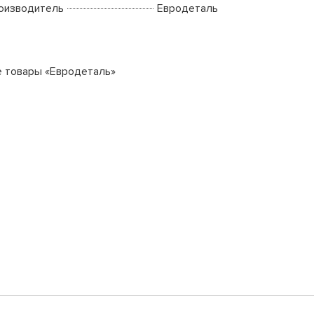
оизводитель
Евродеталь
е товары «Евродеталь»