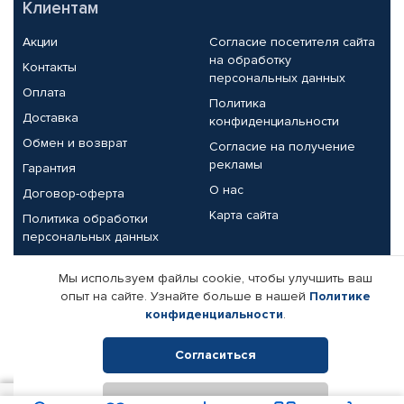
Клиентам
Акции
Согласие посетителя сайта
на обработку
Контакты
персональных данных
Оплата
Политика
Доставка
конфиденциальности
Обмен и возврат
Согласие на получение
рекламы
Гарантия
О нас
Договор-оферта
Карта сайта
Политика обработки
персональных данных
Партнерам
Мы используем файлы cookie, чтобы улучшить ваш
опыт на сайте. Узнайте больше в нашей
Политике
Корпоративным клиентам
Реквизиты компании
конфиденциальности
.
Поставщикам
Согласиться
Отклонить
© КАМАЗ ЦЕНТР ДОНЕЦК, 2015-2026. Все права защищены.