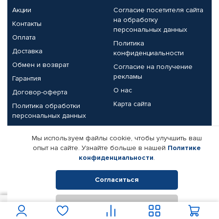
Акции
Согласие посетителя сайта
на обработку
Контакты
персональных данных
Оплата
Политика
Доставка
конфиденциальности
Обмен и возврат
Согласие на получение
рекламы
Гарантия
О нас
Договор-оферта
Карта сайта
Политика обработки
персональных данных
Партнерам
Мы используем файлы cookie, чтобы улучшить ваш
опыт на сайте. Узнайте больше в нашей
Политике
Корпоративным клиентам
Реквизиты компании
конфиденциальности
.
Поставщикам
Согласиться
Отклонить
© КАМАЗ ЦЕНТР ДОНЕЦК, 2015-2026. Все права защищены.
450
В корзину
Интернет-магазин автомобильных товаров Автопрофи.