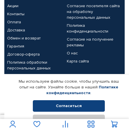
Акции
Согласие посетителя сайта
на обработку
Контакты
персональных данных
Оплата
Политика
Доставка
конфиденциальности
Обмен и возврат
Согласие на получение
рекламы
Гарантия
О нас
Договор-оферта
Карта сайта
Политика обработки
персональных данных
Партнерам
Мы используем файлы cookie, чтобы улучшить ваш
опыт на сайте. Узнайте больше в нашей
Политике
Корпоративным клиентам
Реквизиты компании
конфиденциальности
.
Поставщикам
Согласиться
Отклонить
© КАМАЗ ЦЕНТР ДОНЕЦК, 2015-2026. Все права защищены.
350
В корзину
Интернет-магазин автомобильных товаров Автопрофи.