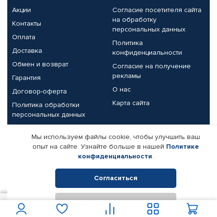
Акции
Согласие посетителя сайта
на обработку
Контакты
персональных данных
Оплата
Политика
Доставка
конфиденциальности
Обмен и возврат
Согласие на получение
рекламы
Гарантия
О нас
Договор-оферта
Карта сайта
Политика обработки
персональных данных
Партнерам
Мы используем файлы cookie, чтобы улучшить ваш
опыт на сайте. Узнайте больше в нашей
Политике
Корпоративным клиентам
Реквизиты компании
конфиденциальности
.
Поставщикам
Согласиться
Отклонить
© КАМАЗ ЦЕНТР ДОНЕЦК, 2015-2026. Все права защищены.
400
В корзину
Интернет-магазин автомобильных товаров Автопрофи.