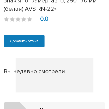
знак япон./амер. авто, 290*170 мм
(белая) AVS RN-22»
0.0
Добавить отзыв
Вы недавно смотрели