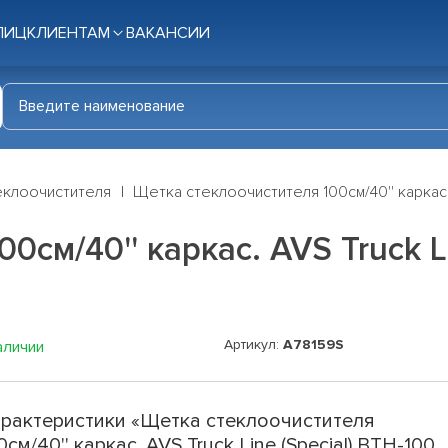
ЛИЦ
КЛИЕНТАМ
ВАКАНСИИ
еклоочистителя
Щетка стеклоочистителя 100см/40'' каркас. AV
см/40'' каркас. AVS Truck Lin
Артикул:
A78159S
аличии
рактеристики «Щетка стеклоочистителя
0см/40'' каркас. AVS Truck Line (Special) BTH-100