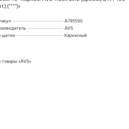
т.) (****)»
тикул
A78159S
оизводитель
AVS
п щетки
Каркасный
е товары «AVS»