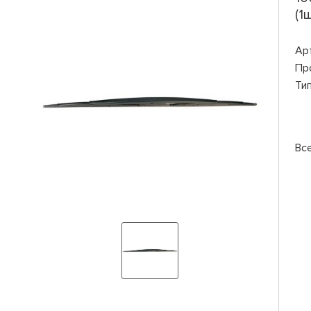
(1ш
Ар
Пр
Ти
Вс