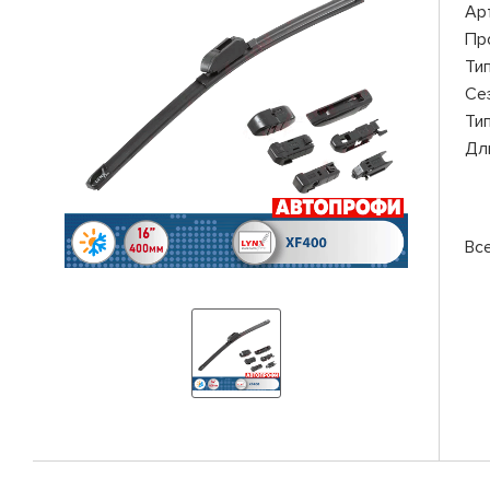
Ар
Пр
Ти
Се
Ти
Дл
Вс