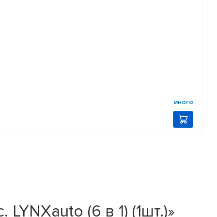
много
YNXauto (6 в 1) (1шт.)»