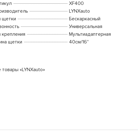
тикул
XF400
оизводитель
LYNXauto
п щетки
Бескаркасный
зонность
Универсальная
п крепления
Мультиадаптерная
ина щетки
40см/16''
е товары «LYNXauto»