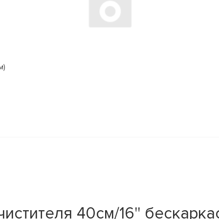
м)
тителя 40см/16'' бескаркас. L