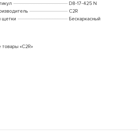
тикул
D8-17-425 N
оизводитель
C2R
п щетки
Бескаркасный
е товары «C2R»