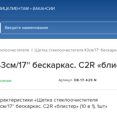
ЛИЦ
КЛИЕНТАМ
ВАКАНСИИ
еклоочистителя
Щетка стеклоочистителя 43см/17'' бескаркас
м/17'' бескаркас. C2R «блист
Артикул:
D8-17-425 N
аличии
рактеристики «Щетка стеклоочистителя
см/17'' бескаркас. C2R «блистер» (10 в 1), 1шт»