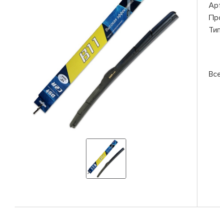
Ар
Пр
Ти
Вс