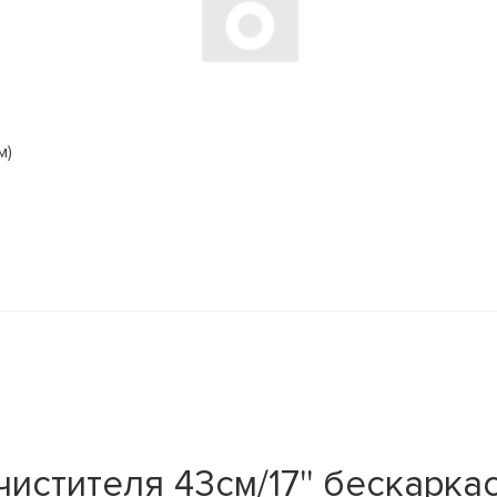
м)
тителя 43см/17'' бескаркас. 