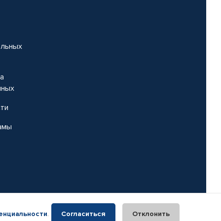
альных
на
нных
сти
амы
енциальности
.
Согласиться
Отклонить