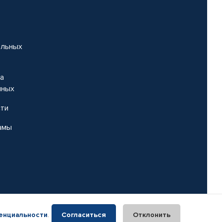
альных
на
нных
сти
амы
енциальности
.
Согласиться
Отклонить