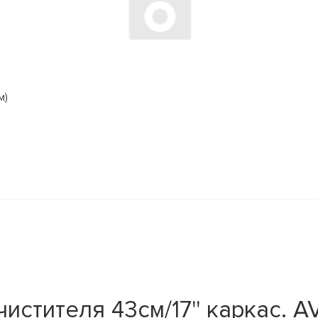
м)
тителя 43см/17'' каркас. AVS 