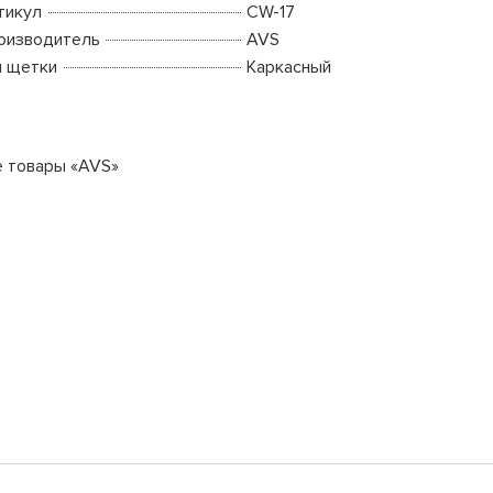
тикул
CW-17
оизводитель
AVS
п щетки
Каркасный
е товары «AVS»