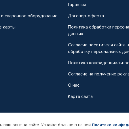
т
Гарантия
 и сварочное оборудование
Договор-оферта
е карты
Политика обработки персон
данных
Согласие посетителя сайта 
обработку персональных да
Политика конфиденциально
Согласие на получение рекл
О нас
Карта сайта
ь ваш опыт на сайте. Узнайте больше в нашей
Политике конфид
-магазин автомобильных товаров Автопрофи.