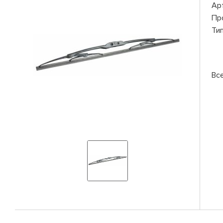
Ар
Пр
Ти
Вс