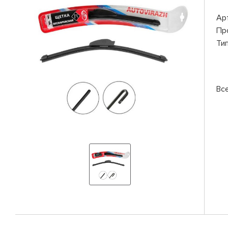
Ар
Пр
Ти
Вс