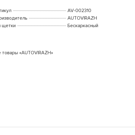
тикул
AV-002310
оизводитель
AUTOVIRAZH
п щетки
Бескаркасный
е товары «AUTOVIRAZH»