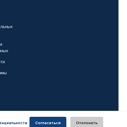
альных
на
нных
сти
амы
енциальности
.
Согласиться
Отклонить