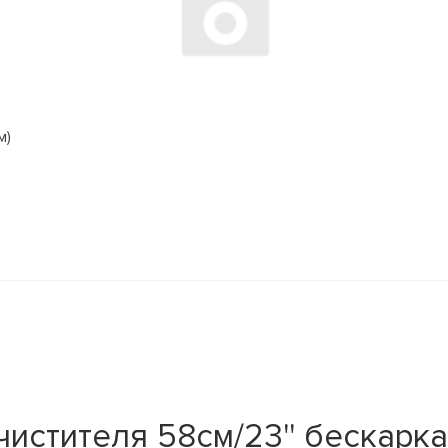
м)
тителя 58см/23'' бескаркас. 