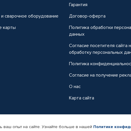
т
Гарантия
 и сварочное оборудование
Договор-оферта
е карты
Политика обработки персон
данных
Согласие посетителя сайта 
обработку персональных да
Политика конфиденциально
Согласие на получение рекл
О нас
Карта сайта
ь ваш опыт на сайте. Узнайте больше в нашей
Политике конфид
-магазин автомобильных товаров Автопрофи.