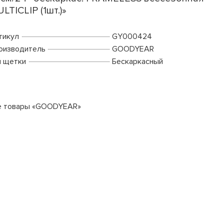
LTICLIP (1шт.)»
тикул
GY000424
оизводитель
GOODYEAR
п щетки
Бескаркасный
е товары «GOODYEAR»