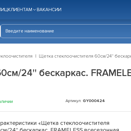
ЛИЦ
КЛИЕНТАМ
ВАКАНСИИ
еклоочистителя
Щетка стеклоочистителя 60см/24'' бескарк
0см/24'' бескаркас. FRAMEL
Артикул:
GY000424
аличии
рактеристики «Щетка стеклоочистителя
см/24'' бескаркас. FRAMELESS всесезонная