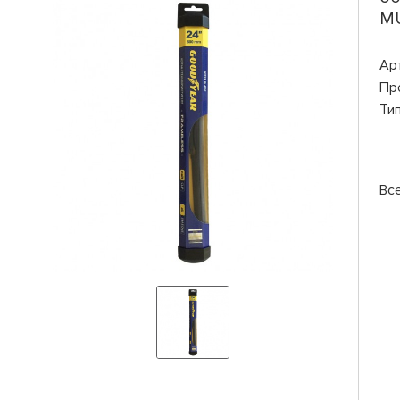
MU
Ар
Пр
Ти
Вс