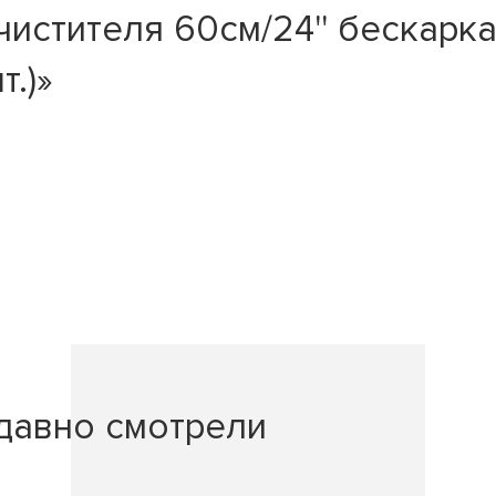
истителя 60см/24'' бескарк
.)»
давно смотрели