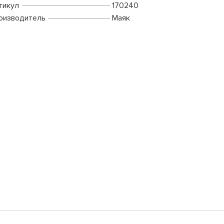
тикул
170240
оизводитель
Маяк