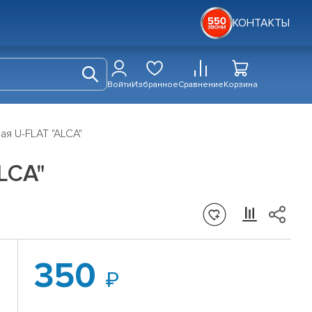
КОНТАКТЫ
Войти
Избранное
Сравнение
Корзина
я U-FLAT "ALCA"
LCA"
350