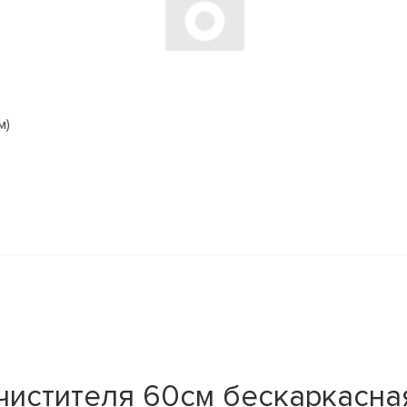
м)
истителя 60см бескаркасная