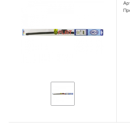
Ар
Пр