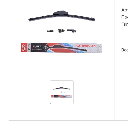
Ар
Пр
Ти
Вс