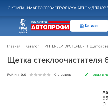
О КОМПАНИИ
АВТОСЕРВИС
ПРОДАЖА АВТО
ДЛЯ ЮР.
Каталог
Главная
Каталог
ИНТЕРЬЕР, ЭКСТЕРЬЕР
Щетки ст
Щетка стеклоочистителя 65с
Товар в н
Рейтинг
0.0
0 отзывов
Ха
65
(1ш