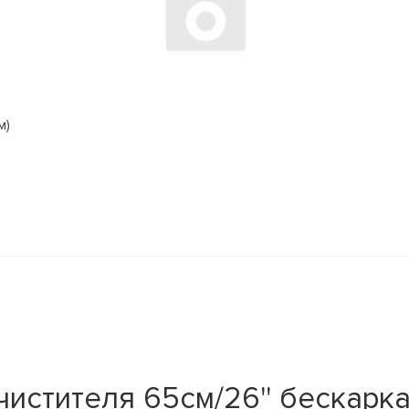
м)
тителя 65см/26'' бескаркас. 