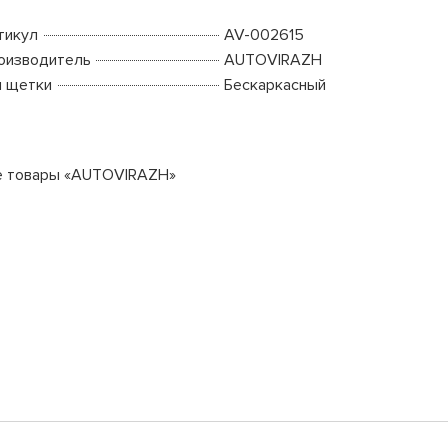
тикул
AV-002615
оизводитель
AUTOVIRAZH
п щетки
Бескаркасный
е товары «AUTOVIRAZH»