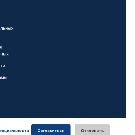
альных
на
нных
сти
амы
енциальности
.
Согласиться
Отклонить