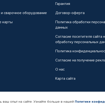
т
Гарантия
 и сварочное оборудование
Договор-оферта
е карты
Политика обработки персон
данных
Согласие посетителя сайта 
обработку персональных да
Политика конфиденциально
Согласие на получение рекл
О нас
Карта сайта
ь ваш опыт на сайте. Узнайте больше в нашей
Политике конфид
-магазин автомобильных товаров Автопрофи.