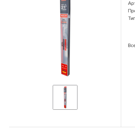
Ар
Пр
Ти
Вс