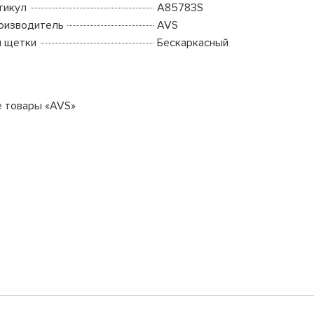
тикул
A85783S
оизводитель
AVS
п щетки
Бескаркасный
е товары «AVS»