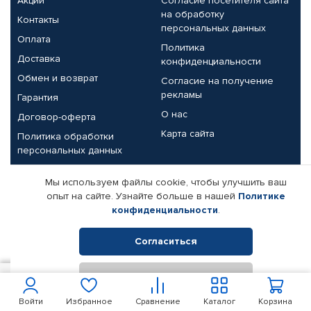
Акции
Согласие посетителя сайта
на обработку
Контакты
персональных данных
Оплата
Политика
Доставка
конфиденциальности
Обмен и возврат
Согласие на получение
рекламы
Гарантия
О нас
Договор-оферта
Карта сайта
Политика обработки
персональных данных
Партнерам
Мы используем файлы cookie, чтобы улучшить ваш
опыт на сайте. Узнайте больше в нашей
Политике
Корпоративным клиентам
Реквизиты компании
конфиденциальности
.
Поставщикам
Согласиться
Отклонить
© КАМАЗ ЦЕНТР ДОНЕЦК, 2015-2026. Все права защищены.
1 050
В корзину
Интернет-магазин автомобильных товаров Автопрофи.
Войти
Избранное
Сравнение
Каталог
Корзина