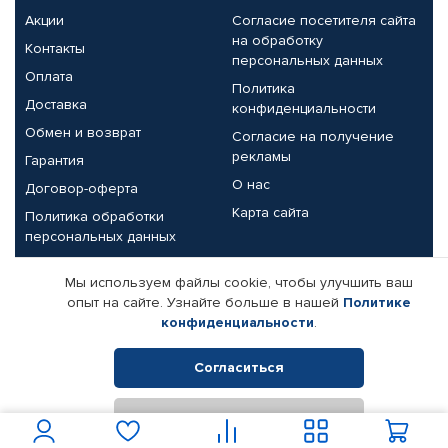
Акции
Согласие посетителя сайта
на обработку
Контакты
персональных данных
Оплата
Политика
Доставка
конфиденциальности
Обмен и возврат
Согласие на получение
рекламы
Гарантия
О нас
Договор-оферта
Карта сайта
Политика обработки
персональных данных
Партнерам
Мы используем файлы cookie, чтобы улучшить ваш
опыт на сайте. Узнайте больше в нашей
Политике
Корпоративным клиентам
Реквизиты компании
конфиденциальности
.
Поставщикам
Согласиться
Отклонить
© КАМАЗ ЦЕНТР ДОНЕЦК, 2015-2026. Все права защищены.
Интернет-магазин автомобильных товаров Автопрофи.