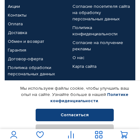
Акции
Согласие посетителя сайта
на обработку
Контакты
персональных данных
Оплата
Политика
Доставка
конфиденциальности
Обмен и возврат
Согласие на получение
рекламы
Гарантия
О нас
Договор-оферта
Карта сайта
Политика обработки
персональных данных
Партнерам
Мы используем файлы cookie, чтобы улучшить ваш
опыт на сайте. Узнайте больше в нашей
Политике
Корпоративным клиентам
Реквизиты компании
конфиденциальности
.
Поставщикам
Согласиться
Отклонить
© КАМАЗ ЦЕНТР ДОНЕЦК, 2015-2026. Все права защищены.
Интернет-магазин автомобильных товаров Автопрофи.