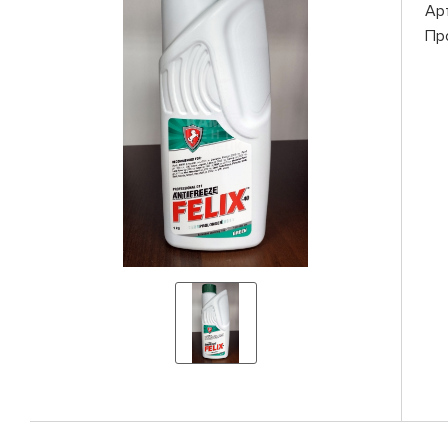
Ар
Пр