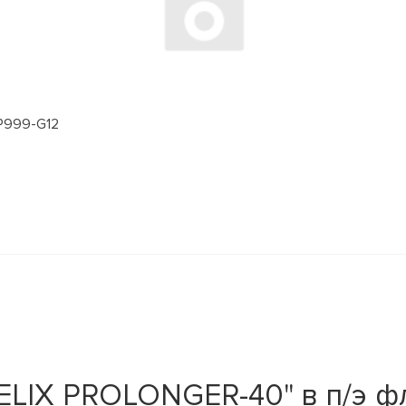
 P999-G12
LIX PROLONGER-40" в п/э фл.