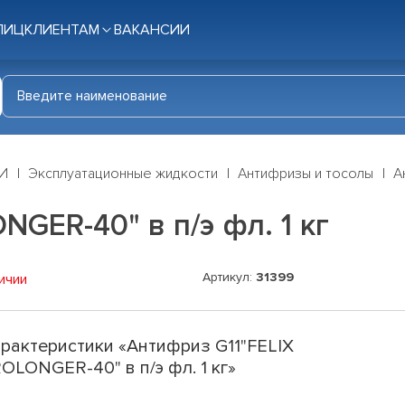
ЛИЦ
КЛИЕНТАМ
ВАКАНСИИ
И
Эксплуатационные жидкости
Антифризы и тосолы
А
GER-40" в п/э фл. 1 кг
Артикул:
31399
ичии
рактеристики «Антифриз G11"FELIX
OLONGER-40" в п/э фл. 1 кг»