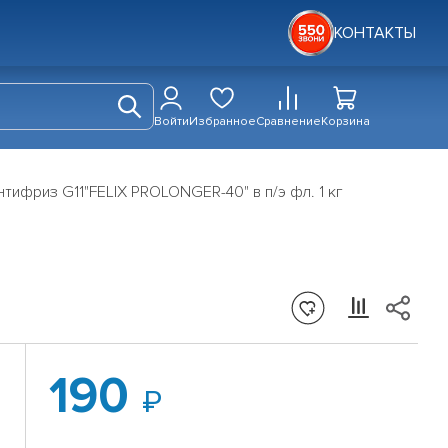
КОНТАКТЫ
Войти
Избранное
Сравнение
Корзина
нтифриз G11"FELIX PROLONGER-40" в п/э фл. 1 кг
190