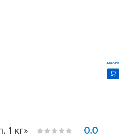
много
 1 кг»
0.0