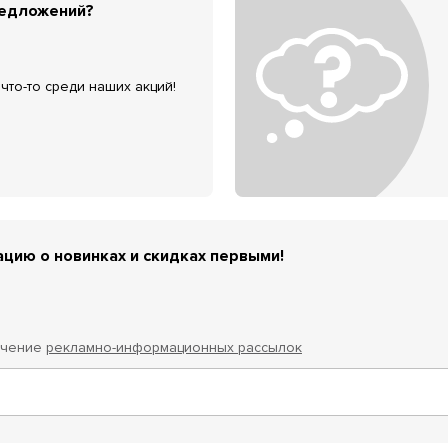
редложений?
что-то среди наших акций!
цию о новинках и скидках первыми!
учение
рекламно-информационных рассылок