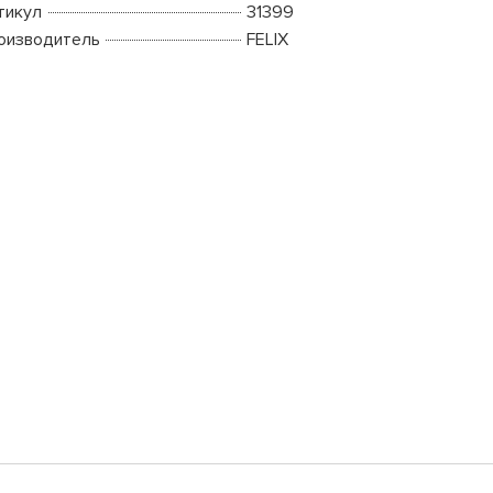
тикул
31399
оизводитель
FELIX