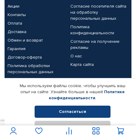
Акции
Согласие посетителя сайта
на обработку
Контакты
персональных данных
Оплата
Политика
Доставка
конфиденциальности
Обмен и возврат
Согласие на получение
рекламы
Гарантия
О нас
Договор-оферта
Карта сайта
Политика обработки
персональных данных
Партнерам
Мы используем файлы cookie, чтобы улучшить ваш
опыт на сайте. Узнайте больше в нашей
Политике
Корпоративным клиентам
Реквизиты компании
конфиденциальности
.
Поставщикам
Согласиться
Отклонить
© КАМАЗ ЦЕНТР ДОНЕЦК, 2015-2026. Все права защищены.
58 825
В корзину
Интернет-магазин автомобильных товаров Автопрофи.