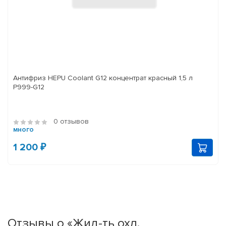
Антифриз HEPU Coolant G12 концентрат красный 1,5 л
P999-G12
0 отзывов
много
1 200 ₽
Отзывы о «Жид-ть охл.