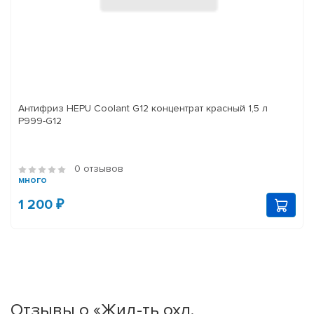
Антифриз HEPU Coolant G12 концентрат красный 1,5 л
P999-G12
0 отзывов
много
1 200 ₽
Отзывы о «Жид-ть охл.