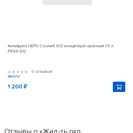
Антифриз HEPU Coolant G12 концентрат красный 1,5 л
P999-G12
0 отзывов
много
1 200 ₽
Отзывы о «Жид-ть охл.