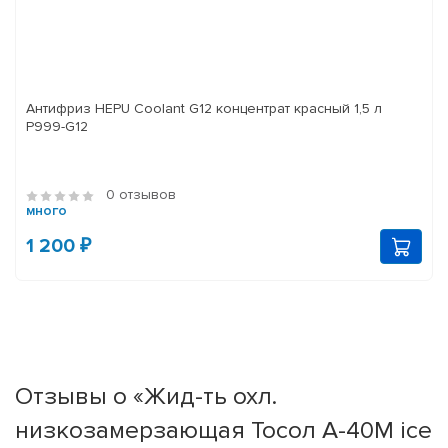
Антифриз HEPU Coolant G12 концентрат красный 1,5 л
P999-G12
0 отзывов
много
1 200 ₽
Отзывы о «Жид-ть охл.
низкозамерзающая Тосол А-40М ice