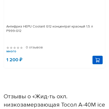
Антифриз HEPU Coolant G12 концентрат красный 1,5 л
P999-G12
0 отзывов
много
1 200 ₽
Отзывы о «Жид-ть охл.
низкозамерзающая Тосол А-40М ice