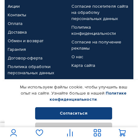
Акции
Согласие посетителя сайта
на обработку
Контакты
персональных данных
Оплата
Политика
Доставка
конфиденциальности
Обмен и возврат
Согласие на получение
рекламы
Гарантия
О нас
Договор-оферта
Карта сайта
Политика обработки
персональных данных
Партнерам
Мы используем файлы cookie, чтобы улучшить ваш
опыт на сайте. Узнайте больше в нашей
Политике
Корпоративным клиентам
Реквизиты компании
конфиденциальности
.
Поставщикам
Согласиться
Отклонить
© КАМАЗ ЦЕНТР ДОНЕЦК, 2015-2026. Все права защищены.
3 641
В корзину
Интернет-магазин автомобильных товаров Автопрофи.