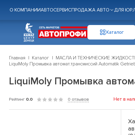
О КОМПАНИИ
АВТОСЕРВИС
ПРОДАЖА АВТО
ДЛЯ ЮР.
Каталог
Главная
Каталог
МАСЛА И ТЕХНИЧЕСКИЕ ЖИДКОСТ
LiquiMoly Промывка автомат.трансмиссий Automatik Getriebe
LiquiMoly Промывка автома
Нет в нал
Рейтинг
0.0
0 отзывов
Ха
ав