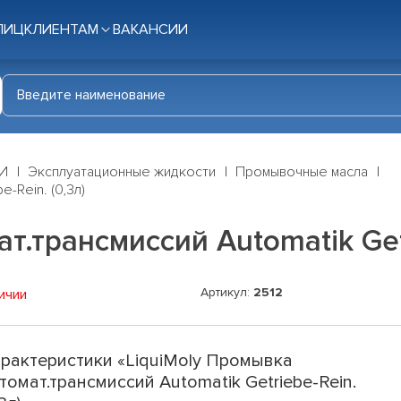
ЛИЦ
КЛИЕНТАМ
ВАКАНСИИ
И
Эксплуатационные жидкости
Промывочные масла
-Rein. (0,3л)
т.трансмиссий Automatik Getr
Артикул:
2512
ичии
рактеристики «LiquiMoly Промывка
томат.трансмиссий Automatik Getriebe-Rein.