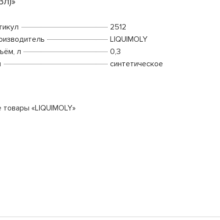
,3л)»
тикул
2512
оизводитель
LIQUIMOLY
ъём, л
0,3
п
синтетическое
е товары «LIQUIMOLY»