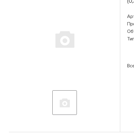
(0
Ар
Пр
Об
Ти
Вс