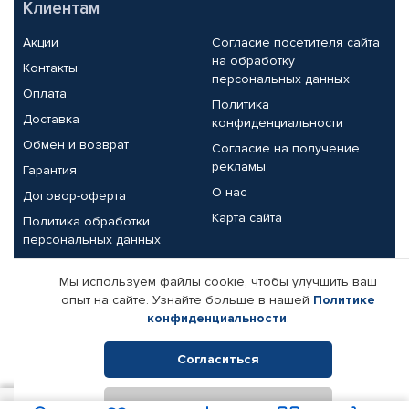
Клиентам
Акции
Согласие посетителя сайта
на обработку
Контакты
персональных данных
Оплата
Политика
Доставка
конфиденциальности
Обмен и возврат
Согласие на получение
рекламы
Гарантия
О нас
Договор-оферта
Карта сайта
Политика обработки
персональных данных
Партнерам
Мы используем файлы cookie, чтобы улучшить ваш
опыт на сайте. Узнайте больше в нашей
Политике
Корпоративным клиентам
Реквизиты компании
конфиденциальности
.
Поставщикам
Согласиться
Отклонить
© КАМАЗ ЦЕНТР ДОНЕЦК, 2015-2026. Все права защищены.