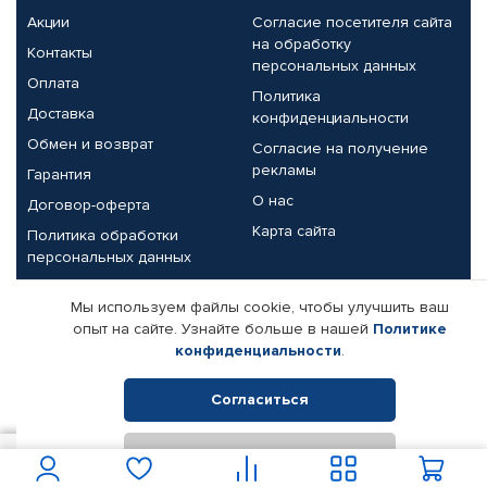
Акции
Согласие посетителя сайта
на обработку
Контакты
персональных данных
Оплата
Политика
Доставка
конфиденциальности
Обмен и возврат
Согласие на получение
рекламы
Гарантия
О нас
Договор-оферта
Карта сайта
Политика обработки
персональных данных
Партнерам
Мы используем файлы cookie, чтобы улучшить ваш
опыт на сайте. Узнайте больше в нашей
Политике
Корпоративным клиентам
Реквизиты компании
конфиденциальности
.
Поставщикам
Согласиться
Отклонить
© КАМАЗ ЦЕНТР ДОНЕЦК, 2015-2026. Все права защищены.
1 500
В корзину
Интернет-магазин автомобильных товаров Автопрофи.