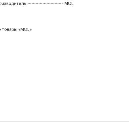
оизводитель
MOL
е товары «MOL»