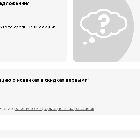
редложений?
что-то среди наших акций!
цию о новинках и скидках первыми!
учение
рекламно-информационных рассылок