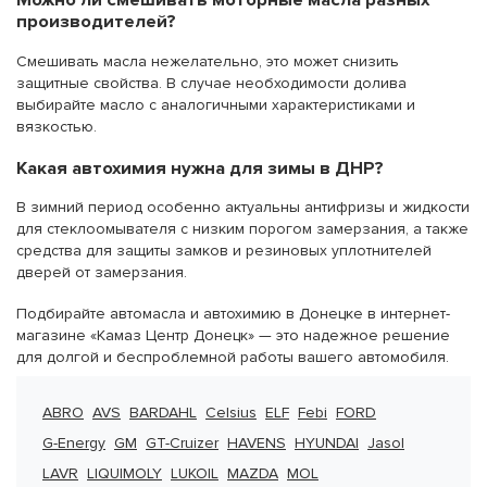
Можно ли смешивать моторные масла разных
производителей?
Смешивать масла нежелательно, это может снизить
защитные свойства. В случае необходимости долива
выбирайте масло с аналогичными характеристиками и
вязкостью.
Какая автохимия нужна для зимы в ДНР?
В зимний период особенно актуальны антифризы и жидкости
для стеклоомывателя с низким порогом замерзания, а также
средства для защиты замков и резиновых уплотнителей
дверей от замерзания.
Подбирайте автомасла и автохимию в Донецке в интернет-
магазине «Камаз Центр Донецк» — это надежное решение
для долгой и беспроблемной работы вашего автомобиля.
ABRO
AVS
BARDAHL
Celsius
ELF
Febi
FORD
G-Energy
GM
GT-Cruizer
HAVENS
HYUNDAI
Jasol
LAVR
LIQUIMOLY
LUKOIL
MAZDA
MOL