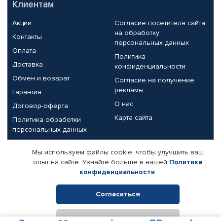
Клиентам
Акции
Согласие посетителя сайта
на обработку
Контакты
персональных данных
Оплата
Политика
Доставка
конфиденциальности
Обмен и возврат
Согласие на получение
рекламы
Гарантия
О нас
Договор-оферта
Карта сайта
Политика обработки
персональных данных
Партнерам
Мы используем файлы cookie, чтобы улучшить ваш
опыт на сайте. Узнайте больше в нашей
Политике
Корпоративным клиентам
Реквизиты компании
конфиденциальности
.
Поставщикам
Согласиться
Отклонить
© КАМАЗ ЦЕНТР ДОНЕЦК, 2015-2026. Все права защищены.